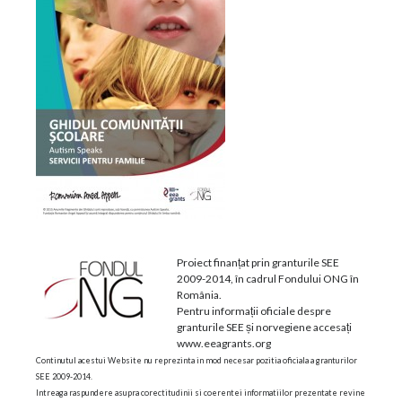
Proiect finanțat prin granturile SEE
2009-2014, în cadrul Fondului ONG în
România.
Pentru informații oficiale despre
granturile SEE și norvegiene accesați
www.eeagrants.org
Continutul acestui Website nu reprezinta in mod necesar pozitia oficiala a granturilor
SEE 2009-2014.
Intreaga raspundere asupra corectitudinii si coerentei informatiilor prezentate revine