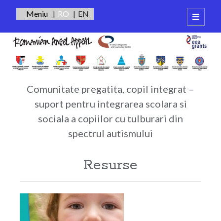
RO
EN
open
primary
Sidebar
menu
Integrare
Autentificare
Scolara
Autism
Comunitate pregatita, copil integrat –
suport pentru integrarea scolara si
sociala a copiilor cu tulburari din
spectrul autismului
Resurse