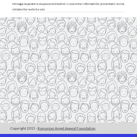
Intreaga raspundere asupra corectitudinii si coerentei informatiilor prezentate revine
initiatorilor website-ului.
Copyright 2015 -
Romanian Angel Appeal Foundation