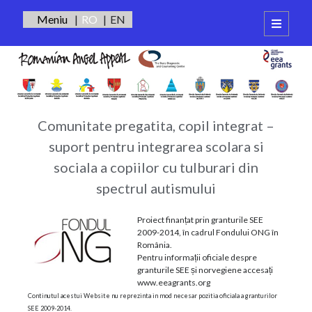
RO
EN
open
primary
Sidebar
menu
Integrare
Autentificare
Scolara
Autism
Comunitate pregatita, copil integrat –
suport pentru integrarea scolara si
sociala a copiilor cu tulburari din
spectrul autismului
Proiect finanțat prin granturile SEE
2009-2014, în cadrul Fondului ONG în
România.
Pentru informații oficiale despre
granturile SEE și norvegiene accesați
www.eeagrants.org
Continutul acestui Website nu reprezinta in mod necesar pozitia oficiala a granturilor
SEE 2009-2014.