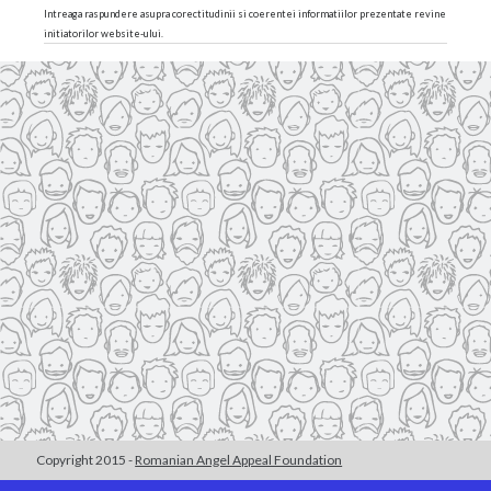
Intreaga raspundere asupra corectitudinii si coerentei informatiilor prezentate revine
initiatorilor website-ului.
Copyright 2015 -
Romanian Angel Appeal Foundation