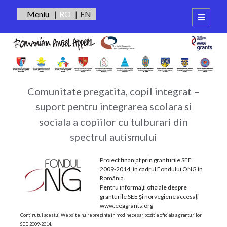
RO
EN
open
primary
Sidebar
menu
Integrare
Autentificare
Scolara
Autism
Comunitate pregatita, copil integrat –
suport pentru integrarea scolara si
sociala a copiilor cu tulburari din
spectrul autismului
Proiect finanțat prin granturile SEE
2009-2014, în cadrul Fondului ONG în
România.
Pentru informații oficiale despre
granturile SEE și norvegiene accesați
www.eeagrants.org
Continutul acestui Website nu reprezinta in mod necesar pozitia oficiala a granturilor
SEE 2009-2014.