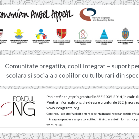
are
a
m
Comunitate pregatita, copil integrat – suport pe
scolara si sociala a copiilor cu tulburari din spe
Proiect finanțat prin granturile SEE 2009-2014, în cadr
Pentru informații oficiale despre granturile SEE și norve
www.eeagrants.org
Continutul acestui Website nu reprezinta in mod necesar pozitia oficial
Intreaga raspundere asupra corectitudinii si coerentei informatiilor pr
website-ului.