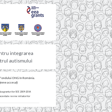
ntru integrarea
ctrul autismului
ul Fondului ONG în România.
giene accesați
a a granturilor SEE 2009-2014.
ezentate revine initiatorilor