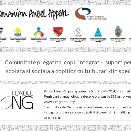
are
a
m
Comunitate pregatita, copil integrat – suport pe
scolara si sociala a copiilor cu tulburari din spe
Proiect finanțat prin granturile SEE 2009-2014, în cadr
Pentru informații oficiale despre granturile SEE și norve
www.eeagrants.org
Continutul acestui Website nu reprezinta in mod necesar pozitia oficial
Intreaga raspundere asupra corectitudinii si coerentei informatiilor pr
website-ului.