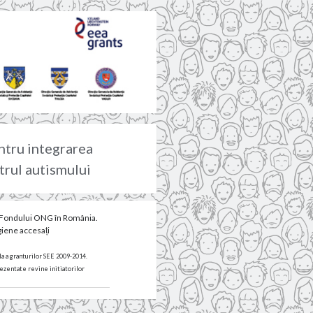
ntru integrarea
ctrul autismului
ul Fondului ONG în România.
giene accesați
a a granturilor SEE 2009-2014.
ezentate revine initiatorilor