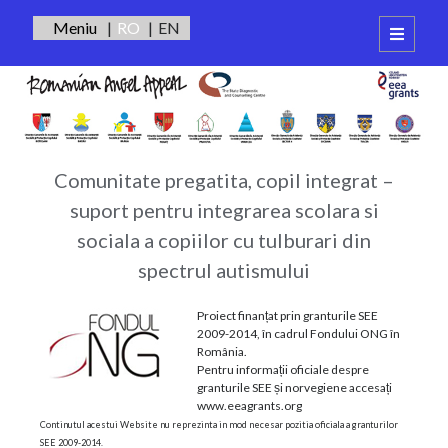
RO
EN
open
primary
Sidebar
menu
Integrare
Autentificare
Scolara
Autism
Comunitate pregatita, copil integrat –
suport pentru integrarea scolara si
sociala a copiilor cu tulburari din
spectrul autismului
Proiect finanțat prin granturile SEE
2009-2014, în cadrul Fondului ONG în
România.
Pentru informații oficiale despre
granturile SEE și norvegiene accesați
www.eeagrants.org
Continutul acestui Website nu reprezinta in mod necesar pozitia oficiala a granturilor
SEE 2009-2014.