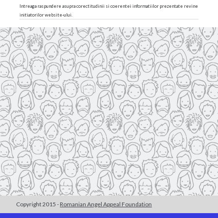
Intreaga raspundere asupra corectitudinii si coerentei informatiilor prezentate revine
initiatorilor website-ului.
Copyright 2015 -
Romanian Angel Appeal Foundation